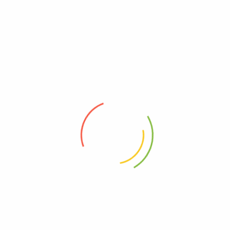
invii.
 GCC Pokémon